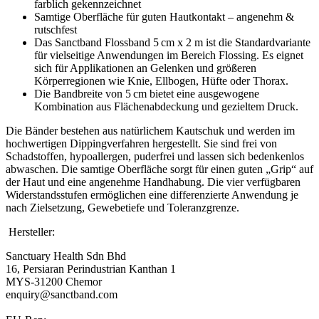
farblich gekennzeichnet
Samtige Oberfläche für guten Hautkontakt – angenehm &
rutschfest
Das Sanctband Flossband 5 cm x 2 m ist die Standardvariante
für vielseitige Anwendungen im Bereich Flossing. Es eignet
sich für Applikationen an Gelenken und größeren
Körperregionen wie Knie, Ellbogen, Hüfte oder Thorax.
Die Bandbreite von 5 cm bietet eine ausgewogene
Kombination aus Flächenabdeckung und gezieltem Druck.
Die Bänder bestehen aus natürlichem Kautschuk und werden im
hochwertigen Dippingverfahren hergestellt. Sie sind frei von
Schadstoffen, hypoallergen, puderfrei und lassen sich bedenkenlos
abwaschen. Die samtige Oberfläche sorgt für einen guten „Grip“ auf
der Haut und eine angenehme Handhabung. Die vier verfügbaren
Widerstandsstufen ermöglichen eine differenzierte Anwendung je
nach Zielsetzung, Gewebetiefe und Toleranzgrenze.
Hersteller:
Sanctuary Health Sdn Bhd
16, Persiaran Perindustrian Kanthan 1
MYS-31200 Chemor
enquiry@sanctband.com