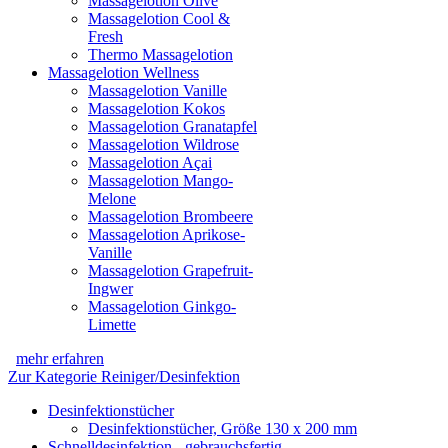
Massagelotion Olive
Massagelotion Cool &
Fresh
Thermo Massagelotion
Massagelotion Wellness
Massagelotion Vanille
Massagelotion Kokos
Massagelotion Granatapfel
Massagelotion Wildrose
Massagelotion Açai
Massagelotion Mango-
Melone
Massagelotion Brombeere
Massagelotion Aprikose-
Vanille
Massagelotion Grapefruit-
Ingwer
Massagelotion Ginkgo-
Limette
mehr erfahren
Zur Kategorie Reiniger/Desinfektion
Desinfektionstücher
Desinfektionstücher, Größe 130 x 200 mm
Schnelldesinfektion - gebrauchsfertig