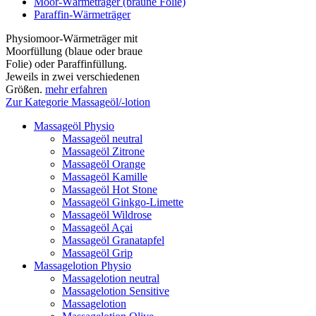
Moor-Wärmeträger (braune Folie)
Paraffin-Wärmeträger
Physiomoor-Wärmeträger mit
Moorfüllung (blaue oder braue
Folie) oder Paraffinfüllung.
Jeweils in zwei verschiedenen
Größen.
mehr erfahren
Zur Kategorie Massageöl/-lotion
Massageöl Physio
Massageöl neutral
Massageöl Zitrone
Massageöl Orange
Massageöl Kamille
Massageöl Hot Stone
Massageöl Ginkgo-Limette
Massageöl Wildrose
Massageöl Açai
Massageöl Granatapfel
Massageöl Grip
Massagelotion Physio
Massagelotion neutral
Massagelotion Sensitive
Massagelotion