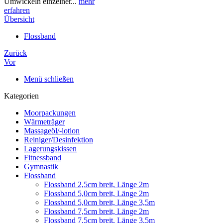
Umwickeln einzelner...
mehr
erfahren
Übersicht
Flossband
Zurück
Vor
Menü schließen
Kategorien
Moorpackungen
Wärmeträger
Massageöl/-lotion
Reiniger/Desinfektion
Lagerungskissen
Fitnessband
Gymnastik
Flossband
Flossband 2,5cm breit, Länge 2m
Flossband 5,0cm breit, Länge 2m
Flossband 5,0cm breit, Länge 3,5m
Flossband 7,5cm breit, Länge 2m
Flossband 7,5cm breit, Länge 3,5m