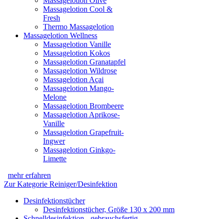
Massagelotion Olive
Massagelotion Cool &
Fresh
Thermo Massagelotion
Massagelotion Wellness
Massagelotion Vanille
Massagelotion Kokos
Massagelotion Granatapfel
Massagelotion Wildrose
Massagelotion Açai
Massagelotion Mango-
Melone
Massagelotion Brombeere
Massagelotion Aprikose-
Vanille
Massagelotion Grapefruit-
Ingwer
Massagelotion Ginkgo-
Limette
mehr erfahren
Zur Kategorie Reiniger/Desinfektion
Desinfektionstücher
Desinfektionstücher, Größe 130 x 200 mm
Schnelldesinfektion - gebrauchsfertig