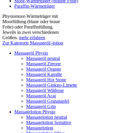
Moor-Wärmeträger (braune Folie)
Paraffin-Wärmeträger
Physiomoor-Wärmeträger mit
Moorfüllung (blaue oder braue
Folie) oder Paraffinfüllung.
Jeweils in zwei verschiedenen
Größen.
mehr erfahren
Zur Kategorie Massageöl/-lotion
Massageöl Physio
Massageöl neutral
Massageöl Zitrone
Massageöl Orange
Massageöl Kamille
Massageöl Hot Stone
Massageöl Ginkgo-Limette
Massageöl Wildrose
Massageöl Açai
Massageöl Granatapfel
Massageöl Grip
Massagelotion Physio
Massagelotion neutral
Massagelotion Sensitive
Massagelotion