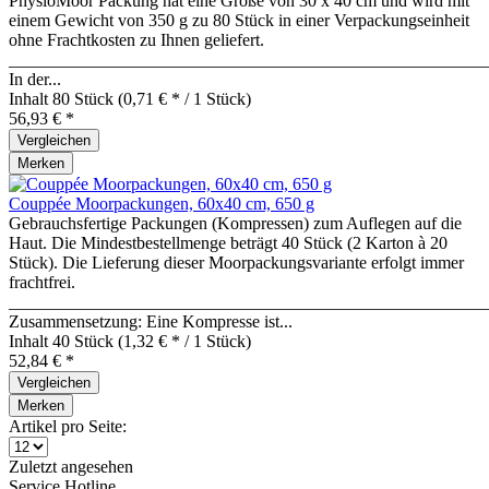
PhysioMoor Packung hat eine Größe von 30 x 40 cm und wird mit
einem Gewicht von 350 g zu 80 Stück in einer Verpackungseinheit
ohne Frachtkosten zu Ihnen geliefert.
_______________________________________________________
In der...
Inhalt
80 Stück
(0,71 € * / 1 Stück)
56,93 € *
Vergleichen
Merken
Couppée Moorpackungen, 60x40 cm, 650 g
Gebrauchsfertige Packungen (Kompressen) zum Auflegen auf die
Haut. Die Mindestbestellmenge beträgt 40 Stück (2 Karton à 20
Stück). Die Lieferung dieser Moorpackungsvariante erfolgt immer
frachtfrei.
_______________________________________________________
Zusammensetzung: Eine Kompresse ist...
Inhalt
40 Stück
(1,32 € * / 1 Stück)
52,84 € *
Vergleichen
Merken
Artikel pro Seite:
Zuletzt angesehen
Service Hotline