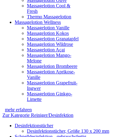
Massagelotion Olive
Massagelotion Cool &
Fresh
Thermo Massagelotion
Massagelotion Wellness
Massagelotion Vanille
Massagelotion Kokos
Massagelotion Granatapfel
Massagelotion Wildrose
Massagelotion Açai
Massagelotion Mango-
Melone
Massagelotion Brombeere
Massagelotion Aprikose-
Vanille
Massagelotion Grapefruit-
Ingwer
Massagelotion Ginkgo-
Limette
mehr erfahren
Zur Kategorie Reiniger/Desinfektion
Desinfektionstücher
Desinfektionstücher, Größe 130 x 200 mm
Schnelldesinfektion - gebrauchsfertig