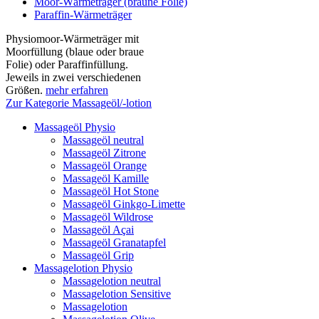
Moor-Wärmeträger (braune Folie)
Paraffin-Wärmeträger
Physiomoor-Wärmeträger mit
Moorfüllung (blaue oder braue
Folie) oder Paraffinfüllung.
Jeweils in zwei verschiedenen
Größen.
mehr erfahren
Zur Kategorie Massageöl/-lotion
Massageöl Physio
Massageöl neutral
Massageöl Zitrone
Massageöl Orange
Massageöl Kamille
Massageöl Hot Stone
Massageöl Ginkgo-Limette
Massageöl Wildrose
Massageöl Açai
Massageöl Granatapfel
Massageöl Grip
Massagelotion Physio
Massagelotion neutral
Massagelotion Sensitive
Massagelotion