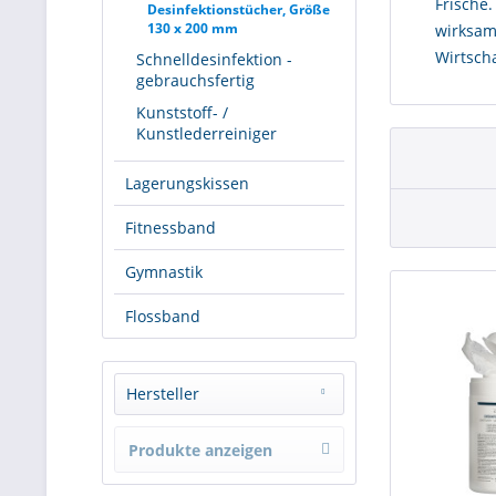
Frische.
Desinfektionstücher, Größe
130 x 200 mm
wirksam
Wirtscha
Schnelldesinfektion -
gebrauchsfertig
Kunststoff- /
Kunstlederreiniger
Lagerungskissen
Fitnessband
Gymnastik
Flossband
Hersteller
cosiMed
Produkte anzeigen