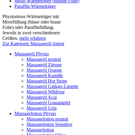
Moor-Wärmeträger (braune Folie)
Paraffin-Wärmeträger
Physiomoor-Wärmeträger mit
Moorfüllung (blaue oder braue
Folie) oder Paraffinfüllung.
Jeweils in zwei verschiedenen
Größen.
mehr erfahren
Zur Kategorie Massageöl/-lotion
Massageöl Physio
Massageöl neutral
Massageöl Zitrone
Massageöl Orange
Massageöl Kamille
Massageöl Hot Stone
Massageöl Ginkgo-Limette
Massageöl Wildrose
Massageöl Açai
Massageöl Granatapfel
Massageöl Grip
Massagelotion Physio
Massagelotion neutral
Massagelotion Sensitive
Massagelotion