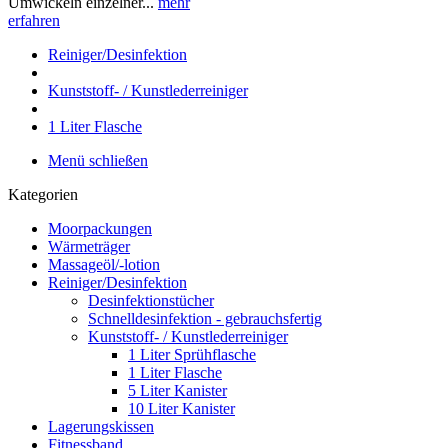
Umwickeln einzelner...
mehr
erfahren
Reiniger/Desinfektion
Kunststoff- / Kunstlederreiniger
1 Liter Flasche
Menü schließen
Kategorien
Moorpackungen
Wärmeträger
Massageöl/-lotion
Reiniger/Desinfektion
Desinfektionstücher
Schnelldesinfektion - gebrauchsfertig
Kunststoff- / Kunstlederreiniger
1 Liter Sprühflasche
1 Liter Flasche
5 Liter Kanister
10 Liter Kanister
Lagerungskissen
Fitnessband