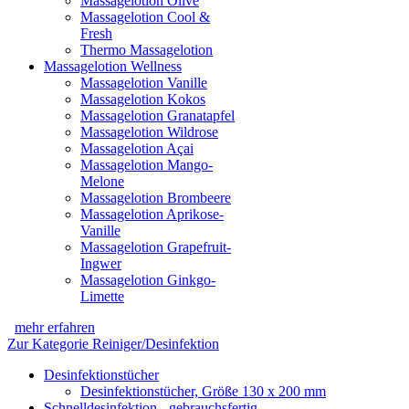
Massagelotion Olive
Massagelotion Cool &
Fresh
Thermo Massagelotion
Massagelotion Wellness
Massagelotion Vanille
Massagelotion Kokos
Massagelotion Granatapfel
Massagelotion Wildrose
Massagelotion Açai
Massagelotion Mango-
Melone
Massagelotion Brombeere
Massagelotion Aprikose-
Vanille
Massagelotion Grapefruit-
Ingwer
Massagelotion Ginkgo-
Limette
mehr erfahren
Zur Kategorie Reiniger/Desinfektion
Desinfektionstücher
Desinfektionstücher, Größe 130 x 200 mm
Schnelldesinfektion - gebrauchsfertig