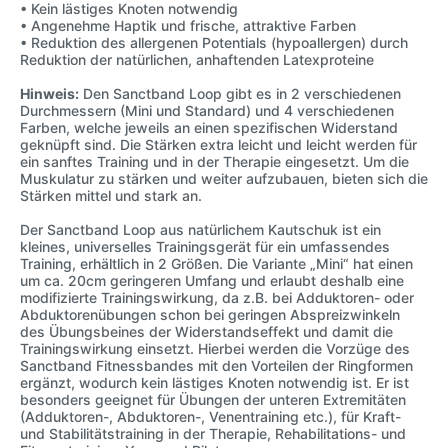
• Kein lästiges Knoten notwendig
• Angenehme Haptik und frische, attraktive Farben
• Reduktion des allergenen Potentials (hypoallergen) durch
Reduktion der natürlichen, anhaftenden Latexproteine
Hinweis:
Den Sanctband Loop gibt es in 2 verschiedenen
Durchmessern (Mini und Standard) und 4 verschiedenen
Farben, welche jeweils an einen spezifischen Widerstand
geknüpft sind. Die Stärken extra leicht und leicht werden für
ein sanftes Training und in der Therapie eingesetzt. Um die
Muskulatur zu stärken und weiter aufzubauen, bieten sich die
Stärken mittel und stark an.
Der Sanctband Loop aus natürlichem Kautschuk ist ein
kleines, universelles Trainingsgerät für ein umfassendes
Training, erhältlich in 2 Größen. Die Variante „Mini“ hat einen
um ca. 20cm geringeren Umfang und erlaubt deshalb eine
modifizierte Trainingswirkung, da z.B. bei Adduktoren- oder
Abduktorenübungen schon bei geringen Abspreizwinkeln
des Übungsbeines der Widerstandseffekt und damit die
Trainingswirkung einsetzt. Hierbei werden die Vorzüge des
Sanctband Fitnessbandes mit den Vorteilen der Ringformen
ergänzt, wodurch kein lästiges Knoten notwendig ist. Er ist
besonders geeignet für Übungen der unteren Extremitäten
(Adduktoren-, Abduktoren-, Venentraining etc.), für Kraft-
und Stabilitätstraining in der Therapie, Rehabilitations- und