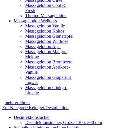
Massagelotion Olive
Massagelotion Cool &
Fresh
Thermo Massagelotion
Massagelotion Wellness
Massagelotion Vanille
Massagelotion Kokos
Massagelotion Granatapfel
Massagelotion Wildrose
Massagelotion Açai
Massagelotion Mango-
Melone
Massagelotion Brombeere
Massagelotion Aprikose-
Vanille
Massagelotion Grapefruit-
Ingwer
Massagelotion Ginkgo-
Limette
mehr erfahren
Zur Kategorie Reiniger/Desinfektion
Desinfektionstücher
Desinfektionstücher, Größe 130 x 200 mm
Schnelldesinfektion - gebrauchsfertig