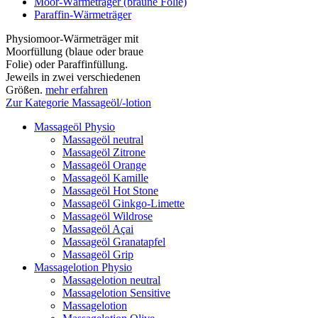
Moor-Wärmeträger (braune Folie)
Paraffin-Wärmeträger
Physiomoor-Wärmeträger mit
Moorfüllung (blaue oder braue
Folie) oder Paraffinfüllung.
Jeweils in zwei verschiedenen
Größen.
mehr erfahren
Zur Kategorie Massageöl/-lotion
Massageöl Physio
Massageöl neutral
Massageöl Zitrone
Massageöl Orange
Massageöl Kamille
Massageöl Hot Stone
Massageöl Ginkgo-Limette
Massageöl Wildrose
Massageöl Açai
Massageöl Granatapfel
Massageöl Grip
Massagelotion Physio
Massagelotion neutral
Massagelotion Sensitive
Massagelotion