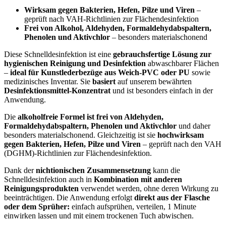
Wirksam gegen Bakterien, Hefen, Pilze und Viren
–
geprüft nach VAH-Richtlinien zur Flächendesinfektion
Frei von Alkohol, Aldehyden, Formaldehydabspaltern,
Phenolen und Aktivchlor
– besonders materialschonend
Diese Schnelldesinfektion ist eine
gebrauchsfertige Lösung zur
hygienischen Reinigung und Desinfektion
abwaschbarer Flächen
–
ideal für Kunstlederbezüge aus Weich-PVC oder PU
sowie
medizinisches Inventar. Sie
basiert
auf unserem bewährten
Desinfektionsmittel-Konzentrat
und ist besonders einfach in der
Anwendung.
Die
alkoholfreie Formel ist frei von Aldehyden,
Formaldehydabspaltern, Phenolen und Aktivchlor
und daher
besonders materialschonend. Gleichzeitig ist sie
hochwirksam
gegen Bakterien, Hefen, Pilze und Viren
– geprüft nach den VAH
(DGHM)-Richtlinien zur Flächendesinfektion.
Dank der
nichtionischen Zusammensetzung
kann die
Schnelldesinfektion auch in
Kombination mit anderen
Reinigungsprodukten
verwendet werden, ohne deren Wirkung zu
beeinträchtigen. Die Anwendung erfolgt
direkt aus der Flasche
oder dem Sprüher:
einfach aufsprühen, verteilen, 1 Minute
einwirken lassen und mit einem trockenen Tuch abwischen.