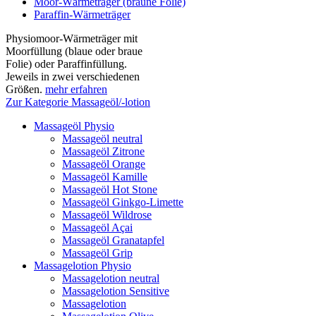
Moor-Wärmeträger (braune Folie)
Paraffin-Wärmeträger
Physiomoor-Wärmeträger mit
Moorfüllung (blaue oder braue
Folie) oder Paraffinfüllung.
Jeweils in zwei verschiedenen
Größen.
mehr erfahren
Zur Kategorie Massageöl/-lotion
Massageöl Physio
Massageöl neutral
Massageöl Zitrone
Massageöl Orange
Massageöl Kamille
Massageöl Hot Stone
Massageöl Ginkgo-Limette
Massageöl Wildrose
Massageöl Açai
Massageöl Granatapfel
Massageöl Grip
Massagelotion Physio
Massagelotion neutral
Massagelotion Sensitive
Massagelotion