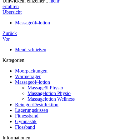
Umwickeln einzelner...
mehr
erfahren
Übersicht
Massageöl/-lotion
Zurück
Vor
Menü schließen
Kategorien
Moorpackungen
Wärmeträger
Massageöl/-lotion
Massageöl Physio
Massagelotion Physio
Massagelotion Wellness
Reiniger/Desinfektion
Lagerungskissen
Fitnessband
Gymnastik
Flossband
Informationen