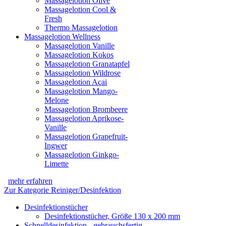
Massagelotion Olive
Massagelotion Cool &
Fresh
Thermo Massagelotion
Massagelotion Wellness
Massagelotion Vanille
Massagelotion Kokos
Massagelotion Granatapfel
Massagelotion Wildrose
Massagelotion Açai
Massagelotion Mango-
Melone
Massagelotion Brombeere
Massagelotion Aprikose-
Vanille
Massagelotion Grapefruit-
Ingwer
Massagelotion Ginkgo-
Limette
mehr erfahren
Zur Kategorie Reiniger/Desinfektion
Desinfektionstücher
Desinfektionstücher, Größe 130 x 200 mm
Schnelldesinfektion - gebrauchsfertig