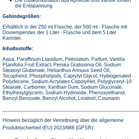
Die Duftkombination aus Aprikose und Vanille fördert
die Entspannung
Gebindegrößen:
Erhältlich in der 250 ml Flasche, der 500 ml - Flasche mit
Dosierspender, der 1 Liter - Flasche und dem 5 Liter
Kanister.
Inhaltsstoffe:
Aqua, Paraffinum Liquidum, Petrolatum, Parfum, Vanilla
Planifolia Fruit Extract, Persea Gratissima Oil, Sodium
Stearoyl Glutamate, Helianthus Annuus Seed Oil,
Tocopherol, Phospholipids, Caprylyl Glycol, Hydrogenated
Polydecene, Sodium Acrylates Copolymer, Polyglyceryl-10
Stearate, Carbomer, Xanthan Gum, Sodium Gluconate,
Ethylhexylglycerin, Sodium Hydroxide, Phenoxyethanol,
Benzyl Benzoate, Benzyl Alcohol, Linalool, Coumarin
________________________________________________
Hinweis bezüglich der Verordnung über die allgemeine
Produktsicherheit (EU) 2023/988 (GPSR):